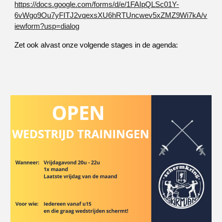
https://docs.google.com/forms/d/e/1FAIpQLSc01Y-
6vWgo9Ou7yFITJ2vqexsXU6hRTUncwev5xZMZ9Wi7kA/v
iewform?usp=dialog
Zet ook alvast onze volgende stages in de agenda: